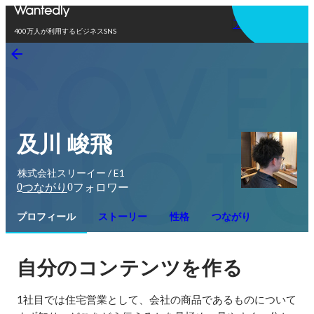
アプリを使う
400万人が利用するビジネスSNS
及川 峻飛
株式会社スリーイー / E1
0
0
つながり
フォロワー
プロフィール
ストーリー
性格
つながり
自分のコンテンツを作る
1社目では住宅営業として、会社の商品であるものについて