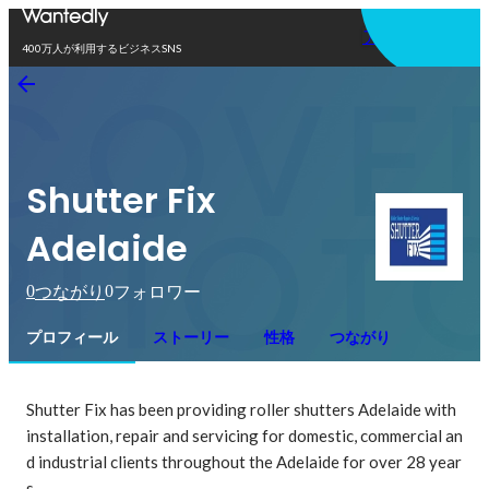
アプリを使う
400万人が利用するビジネスSNS
Shutter Fix
Adelaide
0
0
つながり
フォロワー
プロフィール
ストーリー
性格
つながり
Shutter Fix has been providing roller shutters Adelaide with 
installation, repair and servicing for domestic, commercial an
d industrial clients throughout the Adelaide for over 28 year
s.