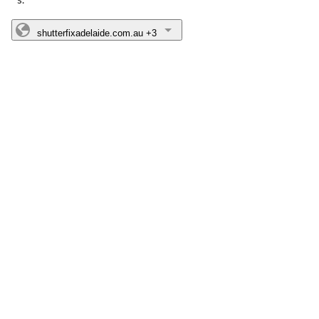
shutterfixadelaide.com.au
+3