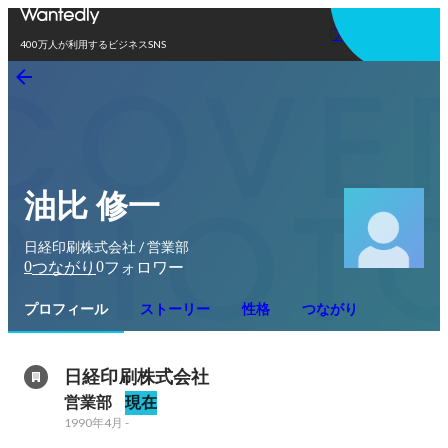
アプリを使う
400万人が利用するビジネスSNS
油比 修一
日経印刷株式会社 / 営業部
0
0
つながり
フォロワー
プロフィール
ストーリー
性格
つながり
日経印刷株式会社
営業部
現在
1990年4月
-