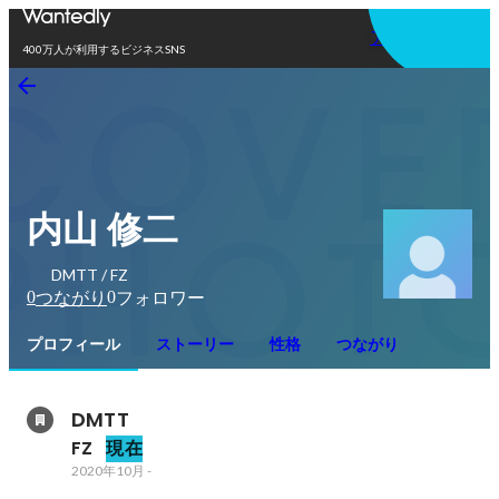
アプリを使う
400万人が利用するビジネスSNS
内山 修二
DMTT / FZ
0
0
つながり
フォロワー
プロフィール
ストーリー
性格
つながり
DMTT
FZ
現在
2020年10月
-