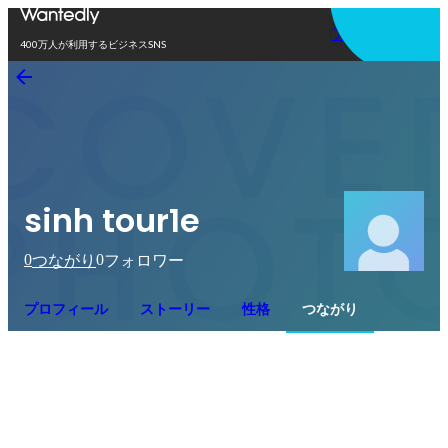
アプリを使う
400万人が利用するビジネスSNS
sinh tour1e
0
0
つながり
フォロワー
プロフィール
ストーリー
性格
つながり