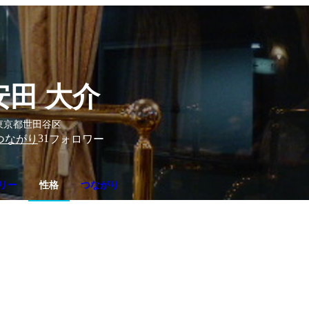
安田 大介
東京都世田谷区
31
つながり
フォロワー
リー
性格
つながり