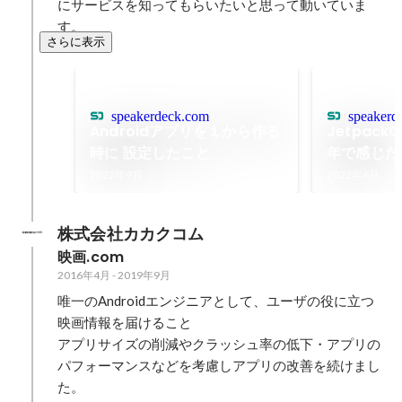
にサービスを知ってもらいたいと思って動いていま
す。
さらに表示
speakerdeck.com
speakerd
Androidアプリを１から作る
Jetpack
時に 設定したこと
年で感じた
2022年9月
2022年6月
株式会社カカクコム
映画.com
2016年4月
-
2019年9月
唯一のAndroidエンジニアとして、ユーザの役に立つ
映画情報を届けること

アプリサイズの削減やクラッシュ率の低下・アプリの
パフォーマンスなどを考慮しアプリの改善を続けまし
た。
