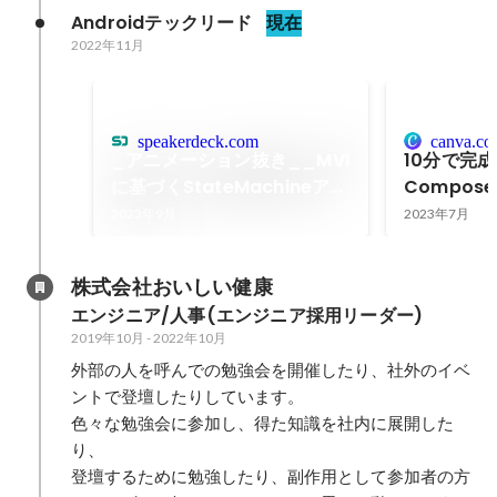
Androidテックリード
現在
2022年11月
speakerdeck.com
canva.c
_アニメーション抜き__MVI
10分で完成
に基づくStateMachineアー
Compose
キテクチャ_KMPと
Multipl
2023年9月
2023年7月
Jetpack_Composeと
イルから〜
SwiftUIを組み合わせる.pdf
株式会社おいしい健康
エンジニア/人事(エンジニア採用リーダー)
2019年10月
-
2022年10月
外部の人を呼んでの勉強会を開催したり、社外のイベ
ントで登壇したりしています。

色々な勉強会に参加し、得た知識を社内に展開した
り、

登壇するために勉強したり、副作用として参加者の方