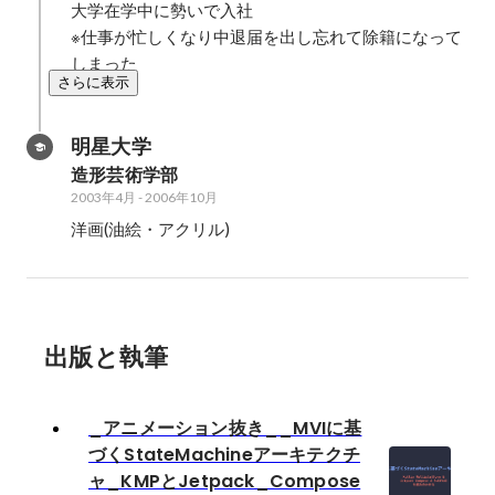
大学在学中に勢いで入社

※仕事が忙しくなり中退届を出し忘れて除籍になって
しまった
さらに表示
明星大学
造形芸術学部
2003年4月
-
2006年10月
洋画(油絵・アクリル)
出版と執筆
_アニメーション抜き__MVIに基
づくStateMachineアーキテクチ
ャ_KMPとJetpack_Compose