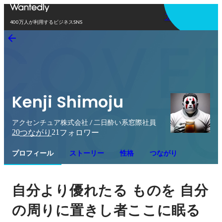
アプリを使う
400万人が利用するビジネスSNS
Kenji Shimoju
アクセンチュア株式会社 / 二日酔い系窓際社員
20
21
つながり
フォロワー
プロフィール
ストーリー
性格
つながり
自分より優れたる
ものを
自分
の周りに置きし者ここに眠る