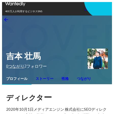
アプリを使う
400万人が利用するビジネスSNS
吉本 壮馬
0
2
つながり
フォロワー
プロフィール
ストーリー
性格
つながり
ー
ディレクタ
2020年10月1日メディアエンジン 株式会社にSEOディレク