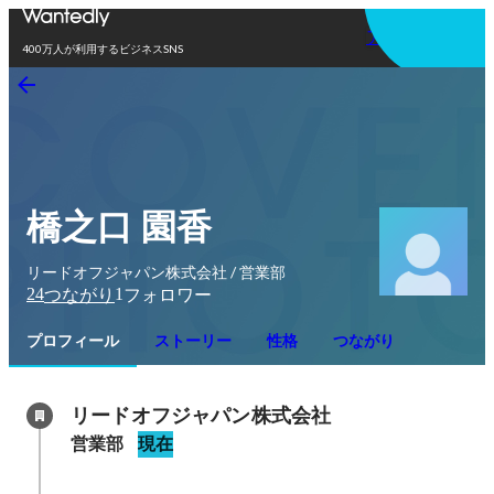
アプリを使う
400万人が利用するビジネスSNS
橋之口 園香
リードオフジャパン株式会社 / 営業部
24
1
つながり
フォロワー
プロフィール
ストーリー
性格
つながり
リードオフジャパン株式会社
営業部
現在