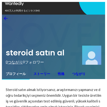
アプリを使う
400万人が利用するビジネスSNS
steroid satın al
0
0
つながり
フォロワー
プロフィール
ストーリー
性格
つながり
Steroid satın almak istiyorsanız, araştırmanızı yapmanız ve d
oğru tedarikçiyi seçmeniz önemlidir. Uygun bir tesiste üretilm
iş ve güvenlik açısından test edilmiş güvenli, yüksek kaliteli s
teroidler aldığınızdan emin olmak istersiniz. Birçok çevrimiçi 