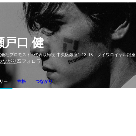
瀬戸口 健
会社プロモスト / 代表取締役
中央区銀座1-13-15 ダイワロイヤル銀
22
つながり
フォロワー
リー
性格
つながり