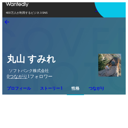
アプリを使う
400万人が利用するビジネスSNS
丸山 すみれ
ソフトバンク株式会社
0
1
つながり
フォロワー
プロフィール
ストーリー 1
性格
つながり