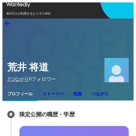
アプリを使う
400万人が利用するビジネスSNS
荒井 将道
3
0
つながり
フォロワー
プロフィール
ストーリー
性格
つながり
限定公開の職歴・学歴