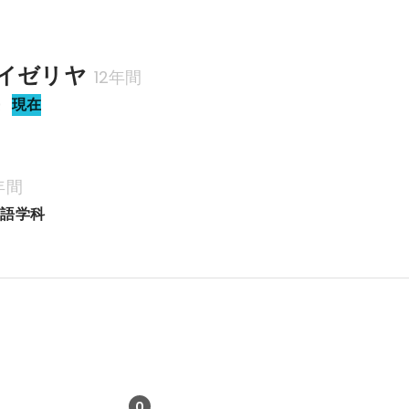
イゼリヤ
12年間
長
現在
年間
ツ語学科
0