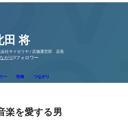
北田 将
会社サイゼリヤ / 店舗運営部 店長
0
ながり
フォロワー
リー
性格
つながり
音楽を愛する男