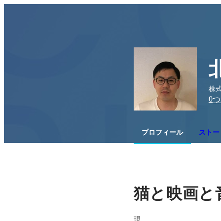
株式
0
つ
プロフィール
ストー
猫と映画と
現