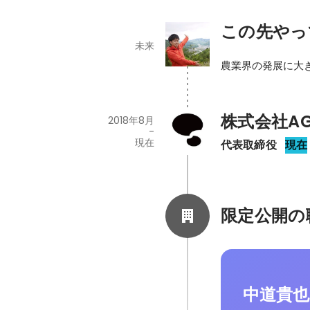
この先やっ
未来
農業界の発展に大
株式会社AGR
2018年8月
-
現在
代表取締役
現在
限定公開の
中道貴