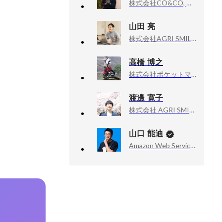
株式会社CO&CO, 事業統括部長
山田 亮
株式会社AGRI SMILE, 経営管理部
高橋 博之
株式会社ポケットマルシェ, CEO
渡邊 寛子
株式会社 AGRI SMILE, バイオサイエンス研究部
山口 能迪
Amazon Web Services, Inc., Senior Developer Advocate