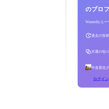
のプロ
Wantedl
過去の投
共通の知
中道貴也
ログイン