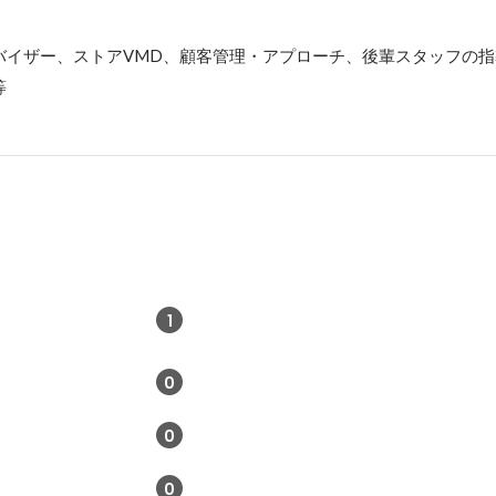
バイザー、ストアVMD、顧客管理・アプローチ、後輩スタッフの
等
1
0
0
0