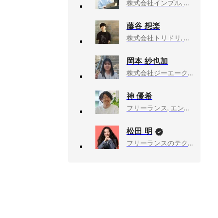
株式会社インプル, 取締役
藤谷 想楽
株式会社トリドリ, 開発統括部
岡本 紗也加
株式会社ジーエークロッシング, 福岡オフィス
神 優希
フリーランス, エンジニア
松田 明
フリーランスのテクニカルアドバイザー業, 技術顧問