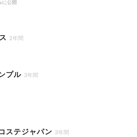
みに公開
ス
2年間
ンプル
3年間
コステジャパン
3年間