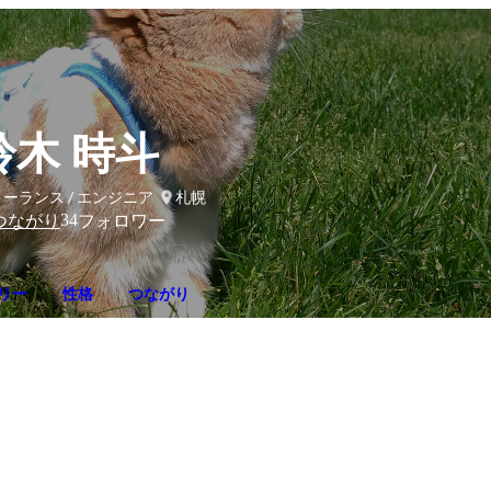
鈴木 時斗
ーランス / エンジニア
札幌
34
つながり
フォロワー
リー
性格
つながり