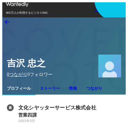
アプリを使う
400万人が利用するビジネスSNS
吉沢 忠之
0
0
つながり
フォロワー
プロフィール
ストーリー
性格
つながり
文化シヤッターサービス株式会社
営業四課
2022年3月