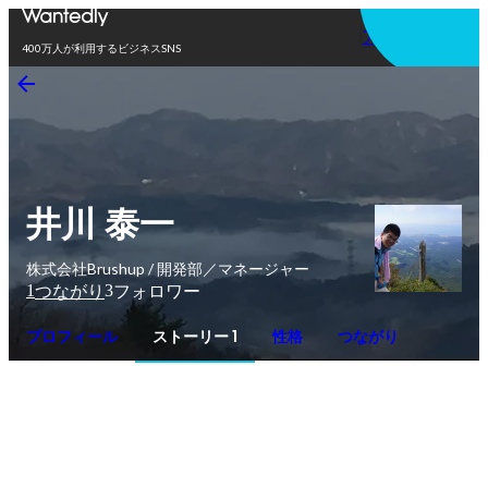
アプリを使う
400万人が利用するビジネスSNS
井川 泰一
株式会社Brushup / 開発部／マネージャー
1
3
つながり
フォロワー
プロフィール
ストーリー 1
性格
つながり