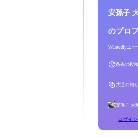
安孫子 
のプロ
Wantedl
過去の投
共通の知
安孫子 大
ログイン