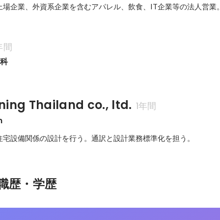
上場企業、外資系企業を含むアパレル、飲食、IT企業等の法人営業
年間
学科
ing Thailand co., ltd.
1年間
m
住宅設備関係の設計を行う。通訳と設計業務標準化を担う。
職歴・学歴