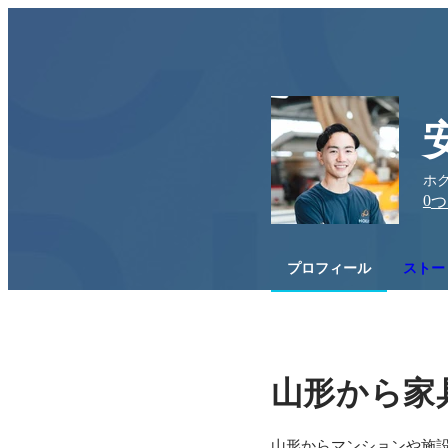
ホ
0
つ
プロフィール
ストー
山形から家
山形からマンションや施