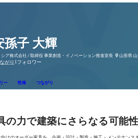
安孫子 大輝
クシア株式会社 / 取締役 事業創造・イノベーション推進室長
山形県 
1
ながり
フォロワー
リー
性格
つながり
具の力で建築にさらなる可能
設向けのオーダー家具を、企画・設計・製造・施工・メンテナンス