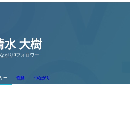
清水 大樹
0
ながり
フォロワー
リー
性格
つながり