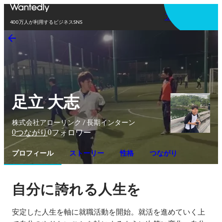
アプリを使う
400万人が利用するビジネスSNS
足立 大志
株式会社アローリンク / 長期インターン
0
0
つながり
フォロワー
プロフィール
ストーリー
性格
つながり
自分に誇れる人生を
安定した人生を軸に就職活動を開始。就活を進めていく上