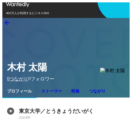
アプリを使う
400万人が利用するビジネスSNS
木村 太陽
0
0
つながり
フォロワー
プロフィール
ストーリー
性格
つながり
東京大学／とうきょうだいがく
2024年