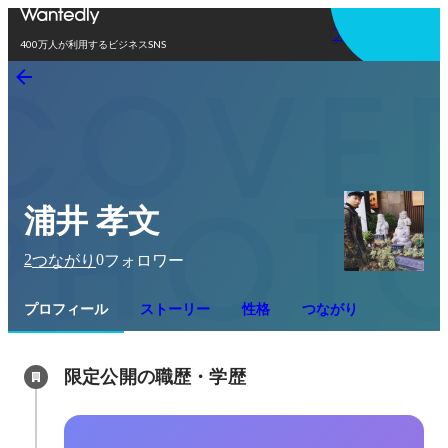
アプリを使う
400万人が利用するビジネスSNS
浦井 孝文
2
0
つながり
フォロワー
プロフィール
ストーリー
性格
つながり
限定公開の職歴・学歴