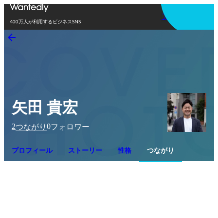
アプリを使う
400万人が利用するビジネスSNS
矢田 貴宏
2
0
つながり
フォロワー
プロフィール
ストーリー
性格
つながり