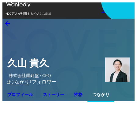
アプリを使う
400万人が利用するビジネスSNS
久山 貴久
株式会社羅針盤 / CFO
0
1
つながり
フォロワー
プロフィール
ストーリー
性格
つながり