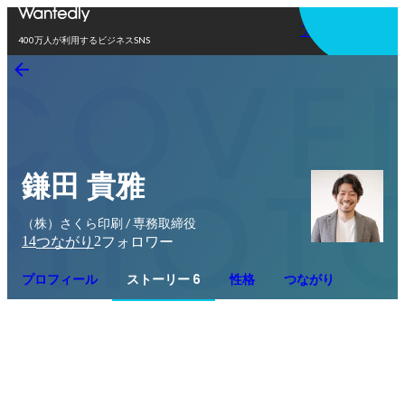
アプリを使う
400万人が利用するビジネスSNS
鎌田 貴雅
（株）さくら印刷 / 専務取締役
14
2
つながり
フォロワー
プロフィール
ストーリー 6
性格
つながり