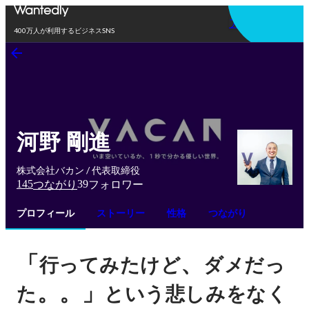
アプリを使う
400万人が利用するビジネスSNS
河野 剛進
株式会社バカン / 代表取締役
145
39
つながり
フォロワー
プロフィール
ストーリー
性格
つながり
「
、
行ってみたけど
ダメだっ
。。」
た
という悲しみをなく