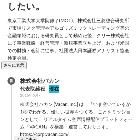
。
したい
東京工業大学大学院修了(MOT)。株式会社三菱総合研究所
で市場リスク管理やアルゴリズミックトレーディング等の
金融領域における研究員として勤めた後、グリー株式会社
にて事業戦略・経営管理・新規事業立ち上げ、および米国
での財務・会計に従事。社団法人日本証券アナリスト協会
検定会員。
さらに表示
株式会社バカン
代表取締役
現在
2016年6月
-
株式会社バカン [Vacan, Inc.] は、「いま空いているか
1秒でわかる、優しい世界をつくる」ことをミッショ
ンとして、リアルタイム空席情報配信プラットフォー
ム『VACAN』を構築・運営しております。

https://corp.vacan.com/
さらに表示