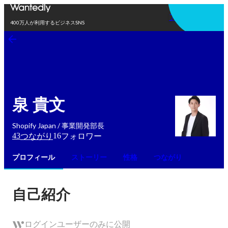
アプリを使う
400万人が利用するビジネスSNS
泉 貴文
Shopify Japan / 事業開発部長
43
16
つながり
フォロワー
プロフィール
ストーリー
性格
つながり
自己紹介
ログインユーザーのみに公開