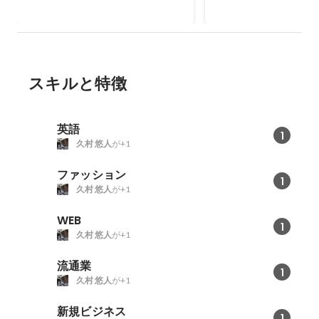
ビジネス貢献
スキルと特徴
英語
1
久村 悠人
が+1
ファッション
1
久村 悠人
が+1
WEB
1
久村 悠人
が+1
流通業
1
久村 悠人
が+1
新規ビジネス
1