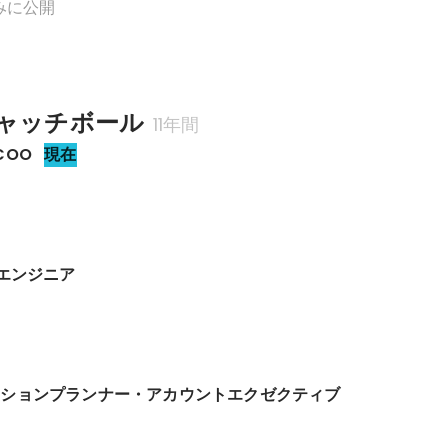
みに公開
ャッチボール
11年間
COO
現在
Bエンジニア
間
ーションプランナー・アカウントエクゼクティブ