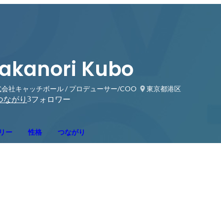
akanori Kubo
会社キャッチボール / プロデューサー/COO
東京都港区
3
つながり
フォロワー
リー
性格
つながり