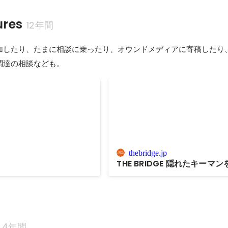
ures
12年間
加したり、たまに相談に乗ったり、オウンドメディアに寄稿したり
調達の相談なども。
UP!
thebridge.jp
THE BRIDGE 隠れたキーマ
4年間