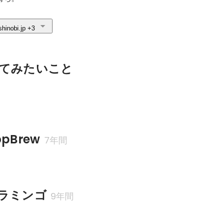
shinobi.jp
+3
てみたいこと
pBrew
7年間
ラミンゴ
9年間