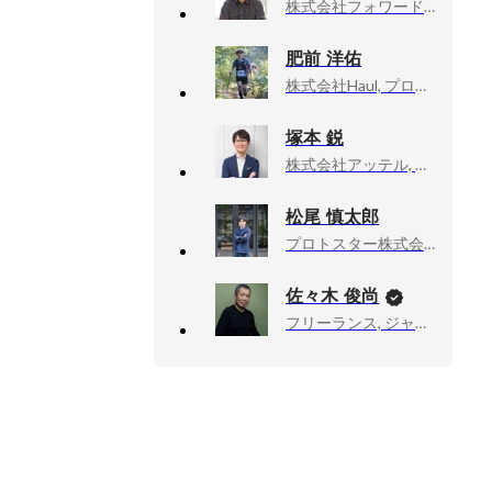
株式会社フォワード, 代表取締役社長
肥前 洋佑
株式会社Haul, プロダクトマネージャー
塚本 鋭
株式会社アッテル, 代表取締役
松尾 慎太郎
プロトスター株式会社, 取締役
佐々木 俊尚
フリーランス, ジャーナリスト・作家