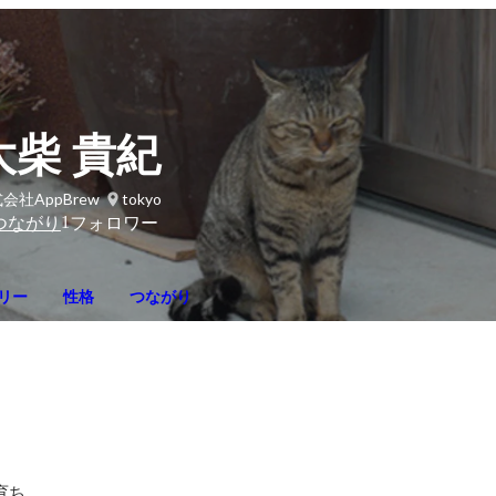
大柴 貴紀
会社AppBrew
tokyo
1
つながり
フォロワー
リー
性格
つながり
P育ち。