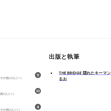
出版と執筆
THE BRIDGE 隠れたキーマ
11
その他10人
が+1
るお
10
他9人
が+1
4
その他3人
が+1