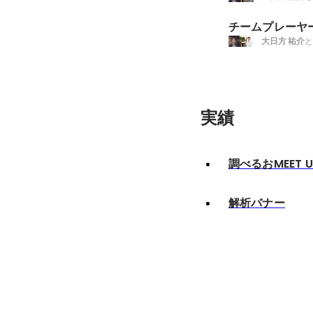
チームプレーヤ
大日方 祐介
と
実績
調べるおMEET U
解析バナー