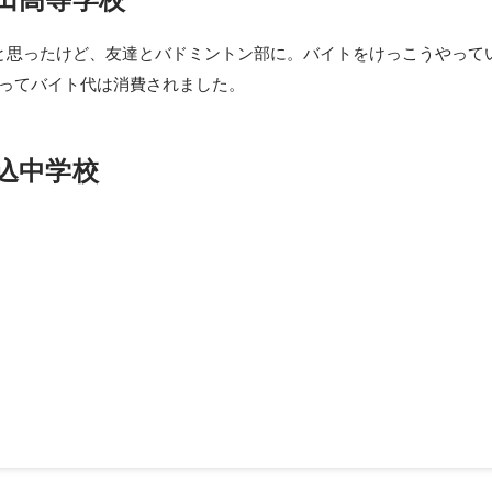
と思ったけど、友達とバドミントン部に。バイトをけっこうやって
よってバイト代は消費されました。
込中学校
育大会（中学総体）出場