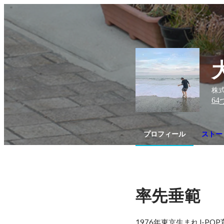
株式
64
プロフィール
ストー
率先垂範
1976年東京生まれJ-PO