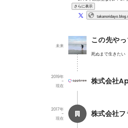
さらに表示
takanoridayo.blog.
この先やっ
未来
死ぬまで生きたい
2019年
株式会社Ap
-
現在
2017年
株式会社フ
-
現在