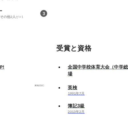
ー
3
その他2人
が+1
受賞と資格
P!
全国中学校体育大会（中学
場
英検
1991年7月
簿記3級
2013年2月