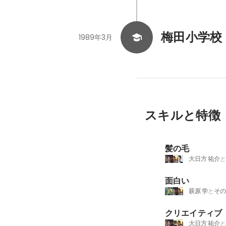
梅田小学校
1989年3月
スキルと特徴
髪の毛
大日方 祐介
と
面白い
萩原 学
と
その
クリエイティブ
大日方 祐介
と