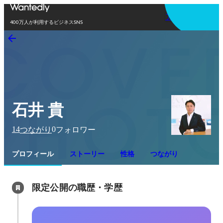
アプリを使う
400万人が利用するビジネスSNS
石井 貴
14
0
つながり
フォロワー
プロフィール
ストーリー
性格
つながり
限定公開の職歴・学歴