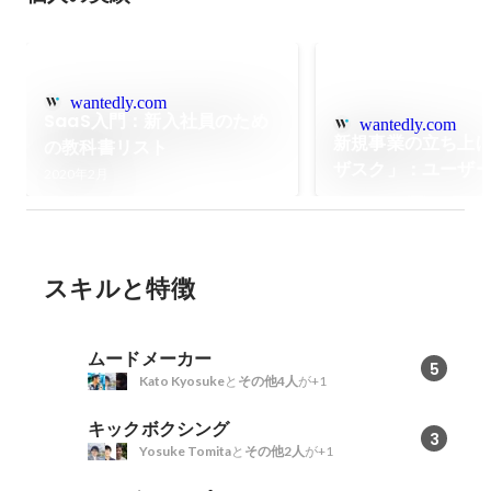
wantedly.com
SaaS入門：新入社員のため
wantedly.com
新規事業の立ち上
の教科書リスト
ザスク」：ユーザ
2020年2月
ューを10倍早くす
ル
スキルと特徴
ムードメーカー
5
Kato Kyosuke
と
その他4人
が+1
キックボクシング
3
Yosuke Tomita
と
その他2人
が+1