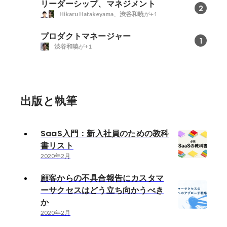
リーダーシップ、マネジメント
2
Hikaru Hatakeyama
、
渋谷和暁
が+1
プロダクトマネージャー
1
渋谷和暁
が+1
出版と執筆
SaaS入門：新入社員のための教科
書リスト
2020年2月
顧客からの不具合報告にカスタマ
ーサクセスはどう立ち向かうべき
か
2020年2月