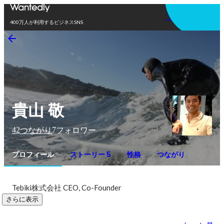
アプリを使う
400万人が利用するビジネスSNS
貴山 敬
42
7
つながり
フォロワー
プロフィール
ストーリー 5
性格
つながり
Tebiki株式会社 CEO, Co-Founder
さらに表示