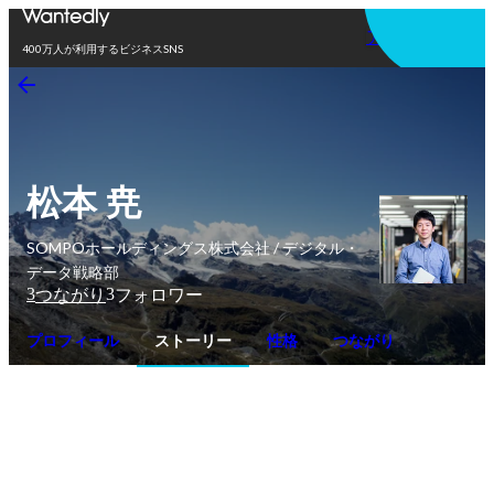
アプリを使う
400万人が利用するビジネスSNS
松本 尭
SOMPOホールディングス株式会社 / デジタル・
データ戦略部
3
3
つながり
フォロワー
プロフィール
ストーリー
性格
つながり