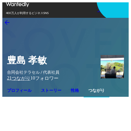
アプリを使う
400万人が利用するビジネスSNS
豊島 孝敏
合同会社テラセル / 代表社員
21
10
つながり
フォロワー
プロフィール
ストーリー
性格
つながり