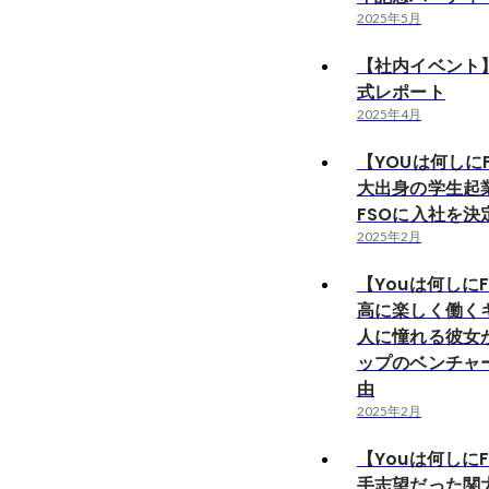
2025年5月
【社内イベント
式レポート
2025年4月
【YOUは何しに
大出身の学生起
FSOに入社を決
2025年2月
【Youは何しに
高に楽しく働く
人に憧れる彼女
ップのベンチャ
由
2025年2月
【Youは何しに
手志望だった関