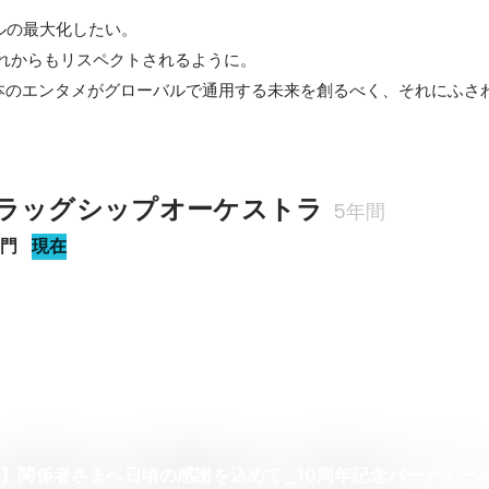
の最大化したい。

anがこれからもリスペクトされるように。

日本のエンタメがグローバルで通用する未来を創るべく、それにふさ
ラッグシップオーケストラ
5年間
部門
現在
】関係者さまへ日頃の感謝を込めて_10周年記念パーティー