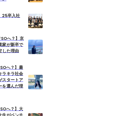
】25卒入社
FSOへ？】京
業家が新卒で
定した理由
FSOへ？】最
キラキラ社会
がスタートア
ーを選んだ理
FSOへ？】大
大生がベンチ