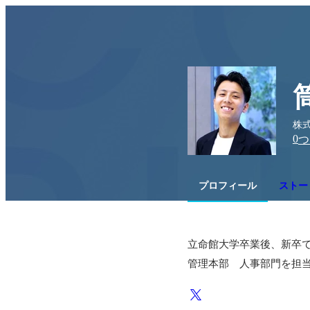
株
0
つ
プロフィール
ストーリ
立命館大学卒業後、新卒で
管理本部　人事部門を担