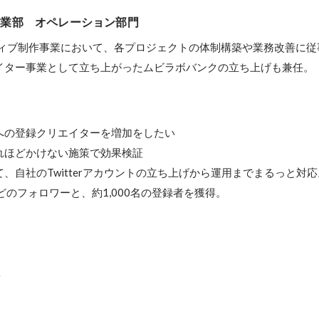
事業部　オペレーション部門
ティブ制作事業において、各プロジェクトの体制構築や業務改善に従事
イター事業として立ち上がったムビラボバンクの立ち上げも兼任。
への登録クリエイターを増加をしたい

れほどかけない施策で効果検証

、自社のTwitterアカウントの立ち上げから運用までまるっと対応。
系