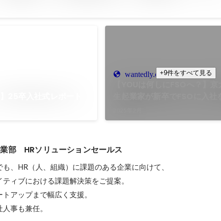
+9件をすべて見る
wantedly.com
【YOUは何しにFSOへ？】
】25卒入社式レポート
生起業家が新卒でFSOに入社
理由
2025年2月
業部　HRソリューションセールス
も、HR（人、組織）に課題のある企業に向けて、

イティブにおける課題解決策をご提案。

トアップまで幅広く支援。

自社人事も兼任。