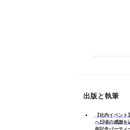
キャリア支援
横割りチームのリ
2021年3月
-
2022年
出版と執筆
【社内イベント
へ日頃の感謝を込
年記念パーティー