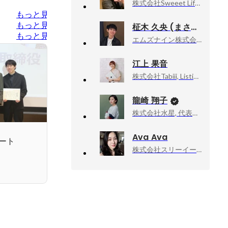
株式会社Sweeet Life Agent, 代表
もっと見る
もっと見る
柾木 久央 (まさき ひさお)
もっと見る
エムズナイン株式会社, 代表取締役
江上 果音
株式会社Tabiii, Listing Creator
龍崎 翔子
株式会社水星, 代表取締役
Ava Ava
ート
株式会社スリーイー, 販売スタッフ