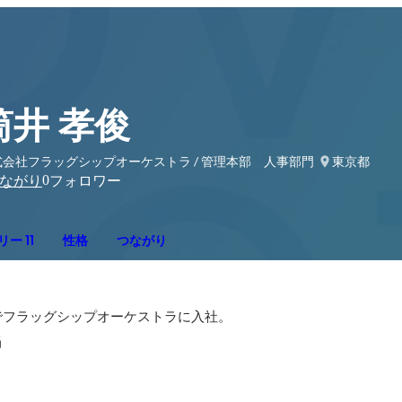
筒井 孝俊
式会社フラッグシップオーケストラ / 管理本部 人事部門
東京都
0
ながり
フォロワー
ー 11
性格
つながり
フラッグシップオーケストラに入社。

当