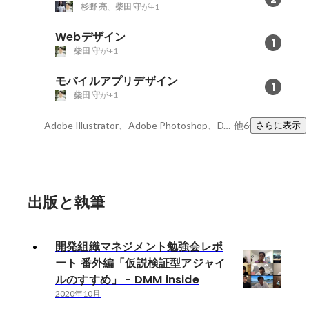
杉野 亮
、
柴田 守
が+1
Webデザイン
1
柴田 守
が+1
モバイルアプリデザイン
1
柴田 守
が+1
Adobe Illustrator、Adobe Photoshop、DTP
他6件
さらに表示
出版と執筆
開発組織マネジメント勉強会レポ
ート 番外編「仮説検証型アジャイ
ルのすすめ」 - DMM inside
2020年10月