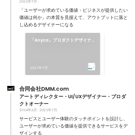
2021年7月
-
「ユーザーが求めている価値・ビジネスが提供したい
価値は何か」の本質を見据えて、アウトプットに落と
し込めるデザイナーになる
違う環境に
「Anyca」プロダクトデザイナ
職
ーを担当
DMM.com
携わる中で、
ビス開発に興
2021年7月
2021年7月
意。DeNA
がどのように
値を発揮でき
合同会社DMM.com
するか、把握
アートディレクター・UI/UXデザイナー・プロダ
考えがありました。 
クトオーナー
てみると、D
2014年6月
-
2021年7月
の連続です。
重視する社風
サービスとユーザー体験のタッチポイントを設計し、
常に問いを重
ユーザーが求めている価値を提供できるサービスをデ
極めよう姿勢
ザインする