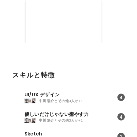
友人とポストカードを制作・
販売
学内の友達10名ほどで集まり、オ
リジナルのポストカードをデザイ
ンし、販売する活動を行っていま
2004年
-
2007年
した。学校の文化祭やデザインフ
ェスタに出展して販売したり、グ
ループで展覧会を開催したりと、
今ではとてもいい思い出です。
スキルと特徴
UI/UX デザイン
4
中川 陽介
と
その他3人
が+1
優しいだけじゃない癒やす力
4
中川 陽介
と
その他3人
が+1
Sketch
2