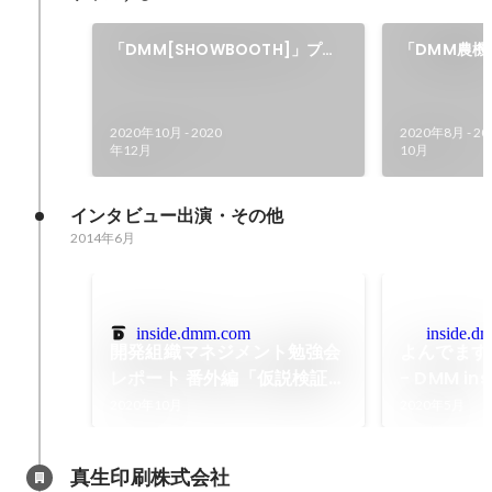
っています。
だからこそ壁
「DMM[SHOWBOOTH]」プロ
「DMM農機
りますが、成
ダクトデザインを担当
Webデザイ
ながら働いて
2020年10月
-
2020
2020年8月
-
20
年12月
10月
インタビュー出演・その他
2014年6月
inside.dmm.com
inside.d
開発組織マネジメント勉強会
よんでます
レポート 番外編「仮説検証型
- DMM ins
アジャイルのすすめ」 -
2020年10月
2020年5月
DMM inside
真生印刷株式会社