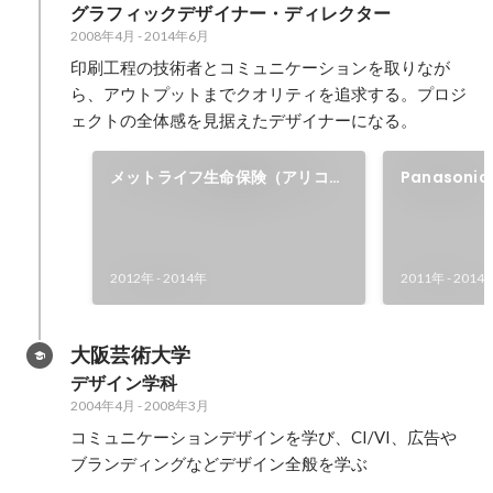
グラフィックデザイナー・ディレクター
2008年4月
-
2014年6月
印刷工程の技術者とコミュニケーションを取りなが
ら、アウトプットまでクオリティを追求する。プロジ
ェクトの全体感を見据えたデザイナーになる。
メットライフ生命保険（アリコ）
Panason
DM 企画〜制作まで担当
制作全般を
2012年
-
2014年
2011年
-
2014
大阪芸術大学
デザイン学科
2004年4月
-
2008年3月
コミュニケーションデザインを学び、CI/VI、広告や
ブランディングなどデザイン全般を学ぶ