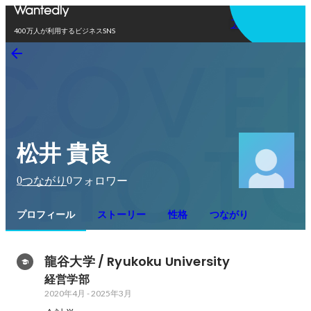
アプリを使う
400万人が利用するビジネスSNS
松井 貴良
0
0
つながり
フォロワー
プロフィール
ストーリー
性格
つながり
龍谷大学 / Ryukoku University
経営学部
2020年4月
-
2025年3月