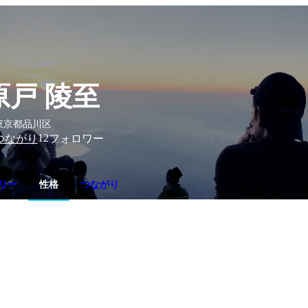
原戸 陵至
東京都品川区
12
つながり
フォロワー
リー
性格
つながり