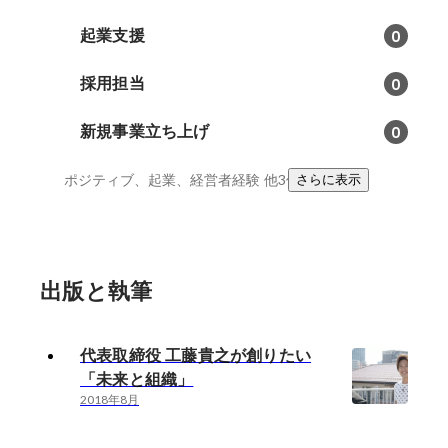
起業支援
0
採用担当
0
新規事業立ち上げ
0
ポジティブ、起業、経営者経験
他3件
さらに表示
出版と執筆
代表取締役 工藤貴之が創りたい
「未来と組織」
2018年8月