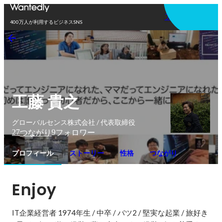
アプリを使う
400万人が利用するビジネスSNS
工藤 貴之
グローバルセンス株式会社 / 代表取締役
27
9
つながり
フォロワー
プロフィール
ストーリー
性格
つながり
Enjoy
IT企業経営者 1974年生 / 中卒 / バツ2 / 堅実な起業 / 旅好き 