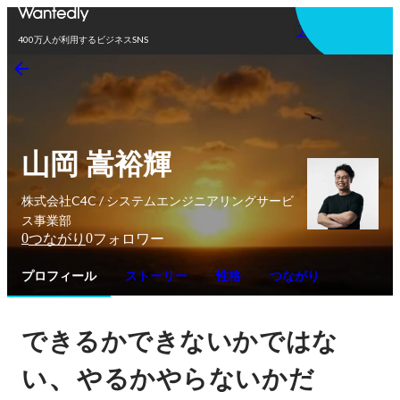
アプリを使う
400万人が利用するビジネスSNS
山岡 嵩裕輝
株式会社C4C / システムエンジニアリングサービ
ス事業部
0
0
つながり
フォロワー
プロフィール
ストーリー
性格
つながり
できるかできないかではな
、
い
やるかやらないかだ