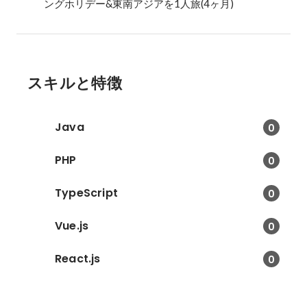
ングホリデー&東南アジアを1人旅(4ヶ月) 
スキルと特徴
Java
0
PHP
0
TypeScript
0
Vue.js
0
React.js
0