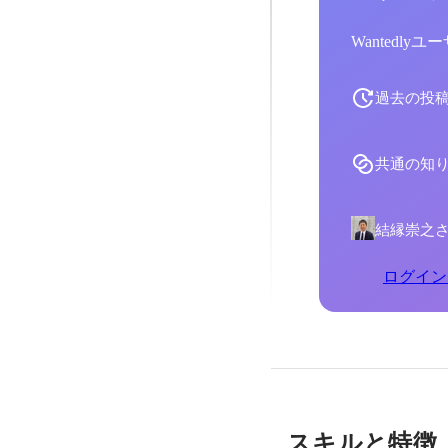
Wantedl
過去の投
共通の知
結縁崇之
ログイン
スキルと特徴