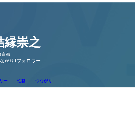
結縁崇之
東京都
1
ながり
フォロワー
リー
性格
つながり