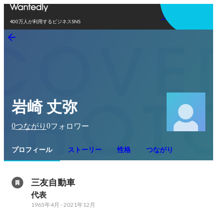
アプリを使う
400万人が利用するビジネスSNS
岩崎 丈弥
0
0
つながり
フォロワー
プロフィール
ストーリー
性格
つながり
三友自動車
代表
1965年4月
-
2021年12月