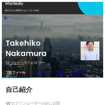
アプリを使う
400万人が利用するビジネスSNS
Takehiko
Nakamura
51
0
つながり
フォロワー
プロフィール
ストーリー
性格
つながり
自己紹介
ログインユーザーのみに公開