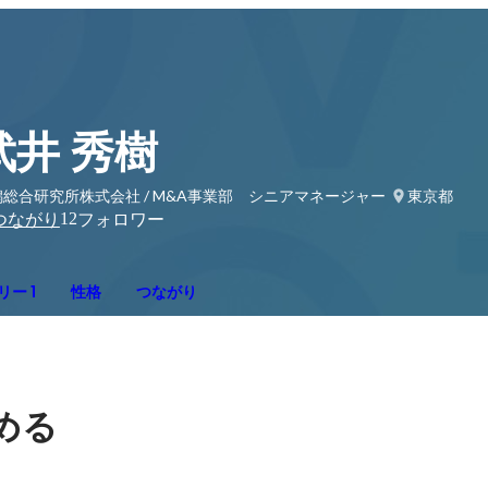
武井 秀樹
潟総合研究所株式会社 / M&A事業部 シニアマネージャー
東京都
12
つながり
フォロワー
ー 1
性格
つながり
める