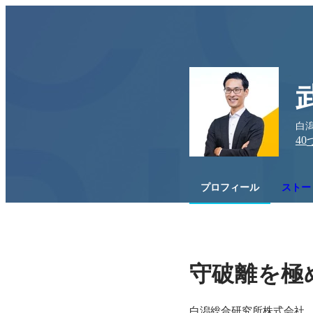
白
40
プロフィール
ストーリ
守破離を極
白潟総合研究所株式会社
