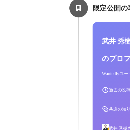
限定公開の
武井 秀
のプロ
Wantedl
過去の投
共通の知
武井 秀樹