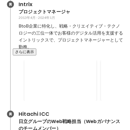
Intrix
的な分析や判断に必要なデータが
プロジェクトマネージャ
継続的に蓄積される仕組みを構
2013年4月
-
2024年1月
築。 具体的に利用可能なデータが
整備され、日々の検討にデータが
BtoB企業に特化し、戦略・クリエイティブ・テクノ
持ち出されることで、社内で施策
ロジーの三位一体でお客様のデジタル活用を支援する
の企画や検証がデータに基づいて
イントリックスで、プロジェクトマネージャーとして
行われるような行動変化が起こし
勤務。
た。 現在も引き続き、アクセス解
さらに表示
析、広告管理・効果測定ツールの
設定見直しや新規導入により、よ
大手精密機器メーカー：日本
大手計測機
り精度の高い分析が行える環境を
サイト、グローバルサイトリ
ーバル・マ
整備している。
将来的なサイト統合を見据えて、
多言語コンテ
ニューアル
の構築およ
法人・個人・企業情報の3サイト
るCMS（SDL
グローバル
構造でのリニューアル。CMSの開
グループ全体
2020年10月
-
2023年7月
2020年4月
-
20
アル
発ベンダーやアクセス解析、サイ
盤の企画、要
ト内検索、CMPなど各種ツールベ
会社サイトの
ンダーとの連携し、開発したテン
語展開計画の
Hitachi ICC
プレートとパーツ集はWCAG2.1
ド。構築フェ
日立グループのWeb戦略担当（Webガバナンス
AA対応している。PMとしてWeb
てプロジェク
のチームメンバー）
サイトの設計・デザイン・実装な