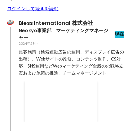
ログインして続きを読む
Bless International 株式会社
Neokyo事業部　マーケティングマネージ
現在
ャー
2024年2月
-
集客施策（検索連動広告の運用、ディスプレイ広告の
出稿）、Webサイトの改修、コンテンツ制作、CS対
応、SNS運用などWebマーケティング全般のの戦略立
案および施策の推進、チームマネージメント
データ分析の土台整備
売上や会員登録、購入者数の月別
推移など、都度、ツールから抽出
する必要あったデータを集約し、
2024年2月
時系列で分析ができる環境を構築
した。またこれまで可視化できて
いなかったデータも蓄積し、日常