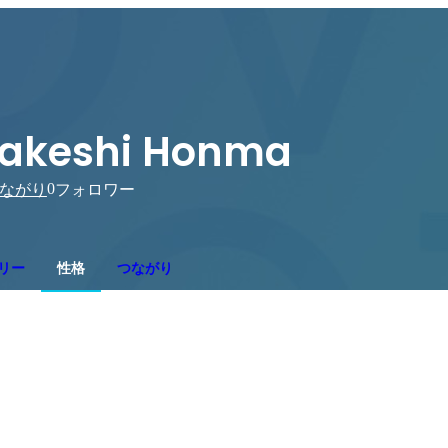
akeshi Honma
0
ながり
フォロワー
リー
性格
つながり