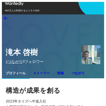
アプリを使う
400万人が利用するビジネスSNS
滝本 啓樹
1
0
つながり
フォロワー
プロフィール
ストーリー
性格
つながり
構造が成果を創る
2023年タイズへ中途入社
