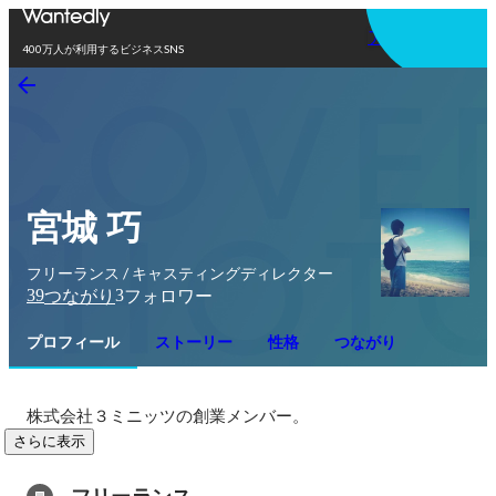
アプリを使う
400万人が利用するビジネスSNS
宮城 巧
フリーランス / キャスティングディレクター
39
3
つながり
フォロワー
プロフィール
ストーリー
性格
つながり
株式会社３ミニッツの創業メンバー。
さらに表示