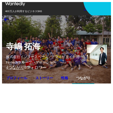
アプリを使う
400万人が利用するビジネスSNS
寺嶋 拓海
株式会社インタースペース / アフィリエイト局
Fintechグループ マネージャー
4
0
つながり
フォロワー
プロフィール
ストーリー
性格
つながり