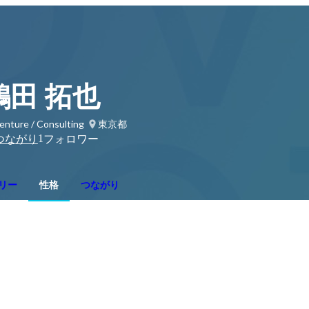
鶴田 拓也
enture / Consulting
東京都
1
つながり
フォロワー
リー
性格
つながり